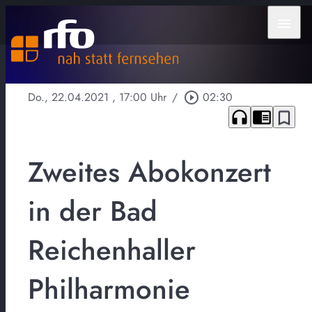
menu
Do., 22.04.2021
, 17:00 Uhr
/
play_circle_outline
02:30
headphones
chrome_reader_mode
bookmark_border
Zweites Abokonzert
in der Bad
Reichenhaller
Philharmonie