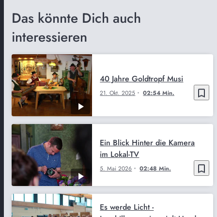
Das könnte Dich auch
interessieren
40 Jahre Goldtropf Musi
bookmark_border
21. Okt. 2025
02:54 Min.
Ein Blick Hinter die Kamera
im Lokal-TV
bookmark_border
5. Mai 2026
02:48 Min.
Es werde Licht -