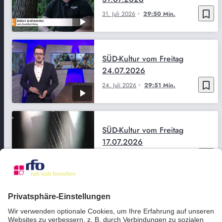
bookmark_border
31. Juli 2026
29:50 Min.
SÜD-Kultur vom Freitag
24.07.2026
bookmark_border
24. Juli 2026
29:51 Min.
SÜD-Kultur vom Freitag
17.07.2026
bookmark_border
17. Juli 2026
29:50 Min.
SÜD-Kultur vom Freitag
10.07.2026