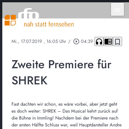
menu
headphones
chrome_reader_mode
bookmark_border
Mi., 17.07.2019
, 16:05 Uhr
/
play_circle_outline
04:39
Zweite Premiere für
SHREK
Fast dachten wir schon, es wäre vorbei, aber jetzt geht
es doch weiter: SHREK – Das Musical kehrt zurück auf
die Bühne in Immling! Nachdem bei der Premiere nach
der ersten Hälfte Schluss war, weil Hauptdarsteller Andre