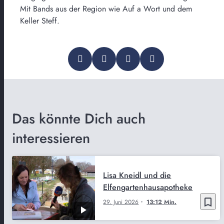
Mit Bands aus der Region wie Auf a Wort und dem
Keller Steff.
Das könnte Dich auch
interessieren
Lisa Kneidl und die
Elfengartenhausapotheke
bookmark_border
29. Juni 2026
13:12 Min.