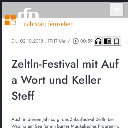
menu
headphones
chrome_reader_mode
bookmark_border
Di., 02.10.2018
, 17:17 Uhr
/
play_circle_outline
00:59
Zeltln-Festival mit Auf
a Wort und Keller
Steff
Auch in diesem Jahr sorgt das Zirkusfestival Zeltln bei
Waging am See für ein buntes Musikalisches Programm.