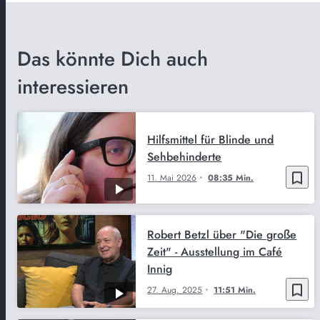
Das könnte Dich auch
interessieren
Hilfsmittel für Blinde und
Sehbehinderte
bookmark_border
11. Mai 2026
08:35 Min.
Robert Betzl über "Die große
Zeit" - Ausstellung im Café
Innig
bookmark_border
27. Aug. 2025
11:51 Min.