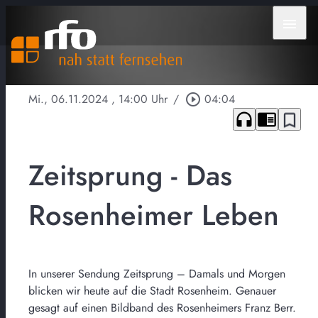
menu
Mi., 06.11.2024
, 14:00 Uhr
/
play_circle_outline
04:04
headphones
chrome_reader_mode
bookmark_border
Zeitsprung - Das
Rosenheimer Leben
In unserer Sendung Zeitsprung – Damals und Morgen
blicken wir heute auf die Stadt Rosenheim. Genauer
gesagt auf einen Bildband des Rosenheimers Franz Berr.