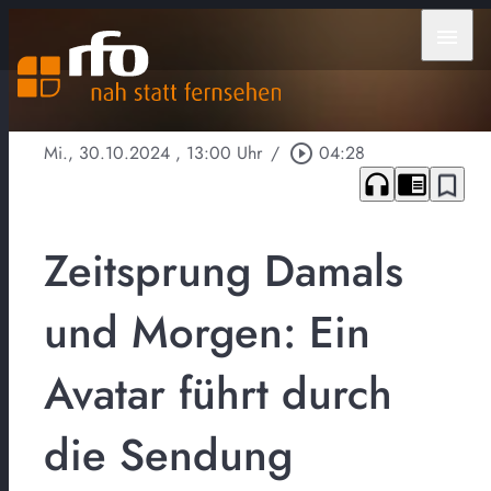
menu
Mi., 30.10.2024
, 13:00 Uhr
/
play_circle_outline
04:28
headphones
chrome_reader_mode
bookmark_border
Zeitsprung Damals
und Morgen: Ein
Avatar führt durch
die Sendung