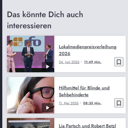
Das könnte Dich auch
interessieren
Lokalmedienpreisverleihung
2026
bookmark_border
24. Juni 2026
11:49 Min.
Hilfsmittel für Blinde und
Sehbehinderte
bookmark_border
11. Mai 2026
08:35 Min.
Lia Partsch und Robert Betzl