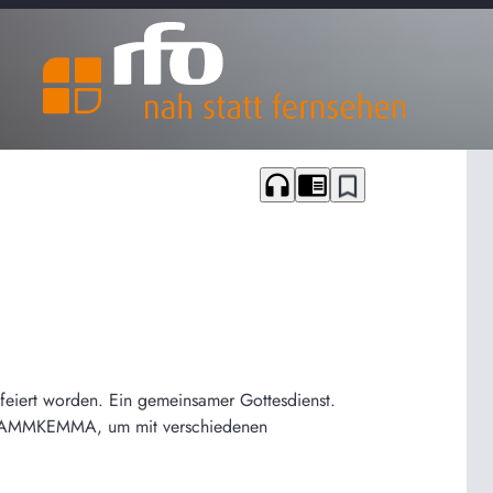
headphones
chrome_reader_mode
bookmark_border
efeiert worden. Ein gemeinsamer Gottesdienst.
to ZAMMKEMMA, um mit verschiedenen