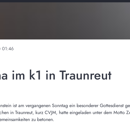
ine
01:46
im k1 in Traunreut
aunstein ist am vergangenen Sonntag ein besonderer Gottesdienst g
nschen in Traunreut, kurz CVJM, hatte eingeladen unter dem Mot
emeinsamkeiten zu betonen.