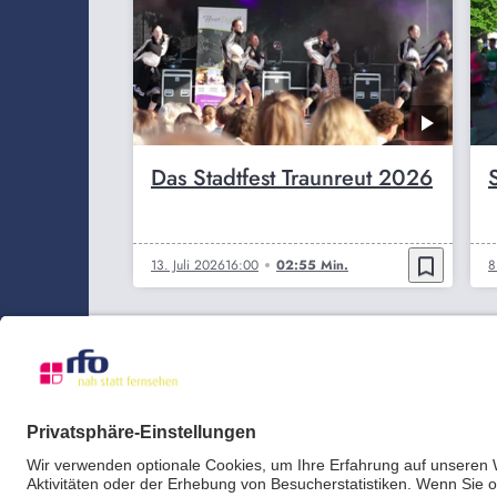
Das Stadtfest Traunreut 2026
bookmark_border
13. Juli 2026
16:00
02:55 Min.
8