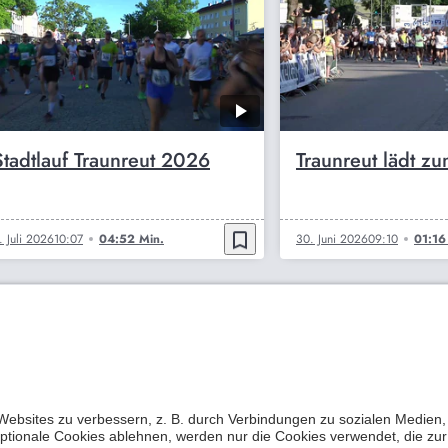
Stadtlauf Traunreut 2026
Traunreut lädt zu
bookmark_border
. Juli 2026
10:07
04:52 Min.
30. Juni 2026
09:10
01:16