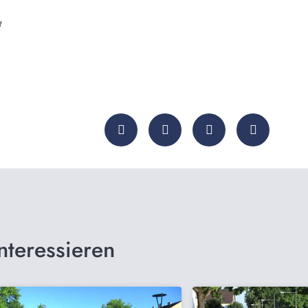
t
nteressieren