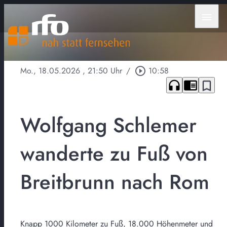
menu
Mo., 18.05.2026
, 21:50 Uhr
/
play_circle_outline
10:58
headphones
chrome_reader_mode
bookmark_border
Wolfgang Schlemer
wanderte zu Fuß von
Breitbrunn nach Rom
Knapp 1000 Kilometer zu Fuß, 18.000 Höhenmeter und