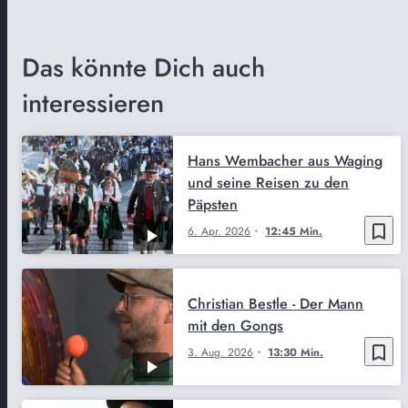
Das könnte Dich auch
interessieren
Hans Wembacher aus Waging
und seine Reisen zu den
Päpsten
bookmark_border
6. Apr. 2026
12:45 Min.
Christian Bestle - Der Mann
mit den Gongs
bookmark_border
3. Aug. 2026
13:30 Min.