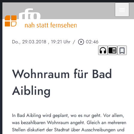
menu
Do., 29.03.2018
, 19:21 Uhr
/
play_circle_outline
02:46
headphones
chrome_reader_mode
bookmark_border
Wohnraum für Bad
Aibling
In Bad Aibling wird geplant, wo es nur geht. Vor allem,
was bezahlbaren Wohnraum angeht. Gleich an mehreren
Stellen diskutiert der Stadtrat über Ausschreibungen und