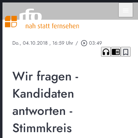
menu
Do., 04.10.2018
, 16:59 Uhr
/
play_circle_outline
03:49
headphones
chrome_reader_mode
bookmark_border
Wir fragen -
Kandidaten
antworten -
Stimmkreis