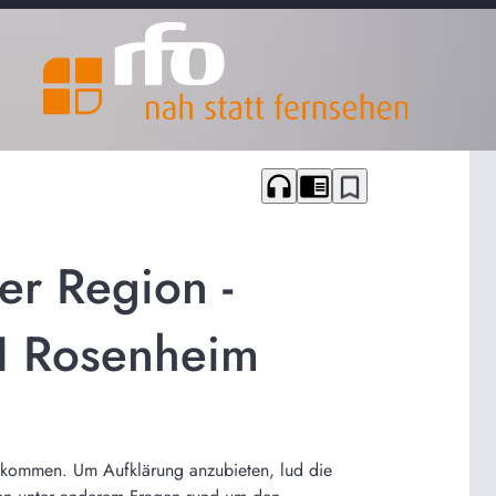
headphones
chrome_reader_mode
bookmark_border
er Region -
TH Rosenheim
angekommen. Um Aufklärung anzubieten, lud die