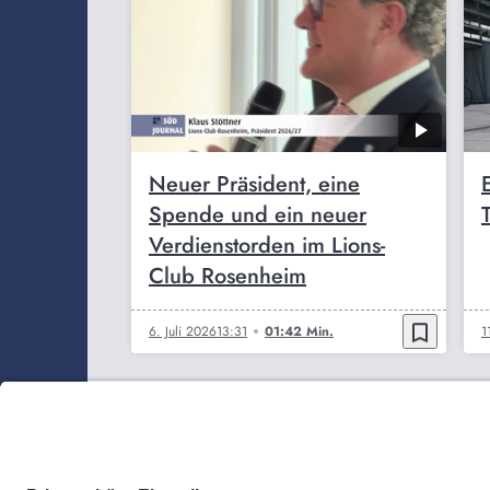
Neuer Präsident, eine
Spende und ein neuer
Verdienstorden im Lions-
Club Rosenheim
bookmark_border
6. Juli 2026
13:31
01:42 Min.
1