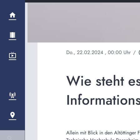
Do., 22.02.2024
, 00:00 Uhr
/
play
Wie steht e
Information
Allein mit Blick in den Altöttinge