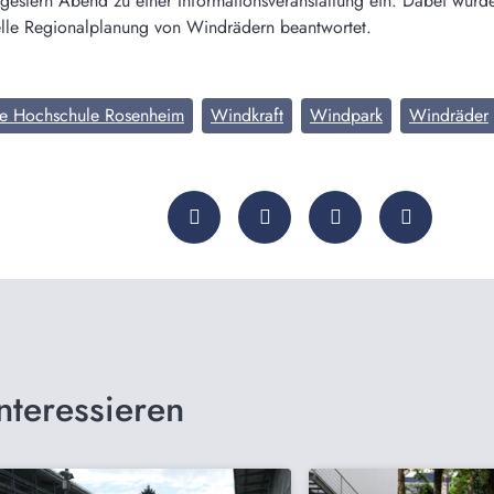
gestern Abend zu einer Informationsveranstaltung ein. Dabei wur
elle Regionalplanung von Windrädern beantwortet.
he Hochschule Rosenheim
Windkraft
Windpark
Windräder
nteressieren