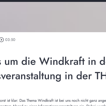
_circle_outline
03:50
s um die Windkraft in d
sveranstaltung in der 
r Forst ist klar: Das Thema Windkraft ist bei uns noch nicht ganz 