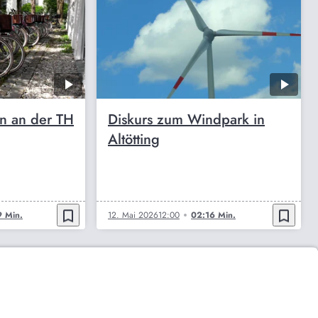
on an der TH
Diskurs zum Windpark in
Altötting
bookmark_border
bookmark_border
 Min.
12. Mai 2026
12:00
02:16 Min.