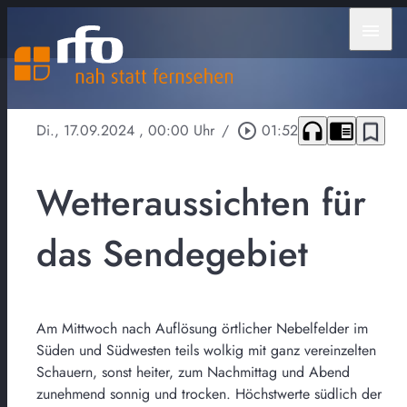
menu
headphones
chrome_reader_mode
bookmark_border
Di., 17.09.2024
, 00:00 Uhr
/
play_circle_outline
01:52
Wetteraussichten für
das Sendegebiet
Am Mittwoch nach Auflösung örtlicher Nebelfelder im
Süden und Südwesten teils wolkig mit ganz vereinzelten
Schauern, sonst heiter, zum Nachmittag und Abend
zunehmend sonnig und trocken. Höchstwerte südlich der