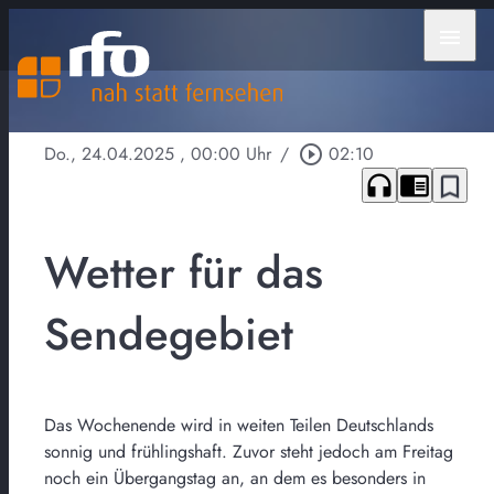
menu
Do., 24.04.2025
, 00:00 Uhr
/
play_circle_outline
02:10
headphones
chrome_reader_mode
bookmark_border
Wetter für das
Sendegebiet
Das Wochenende wird in weiten Teilen Deutschlands
sonnig und frühlingshaft. Zuvor steht jedoch am Freitag
noch ein Übergangstag an, an dem es besonders in