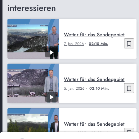
interessieren
Wetter für das Sendegebiet
bookmark_border
7. Jan. 2026
02:10 Min.
Wetter für das Sendegebiet
bookmark_border
5. Jan. 2026
02:10 Min.
Wetter für das Sendegebiet
bookmark_border
3. Nov. 2025
02:09 Min.