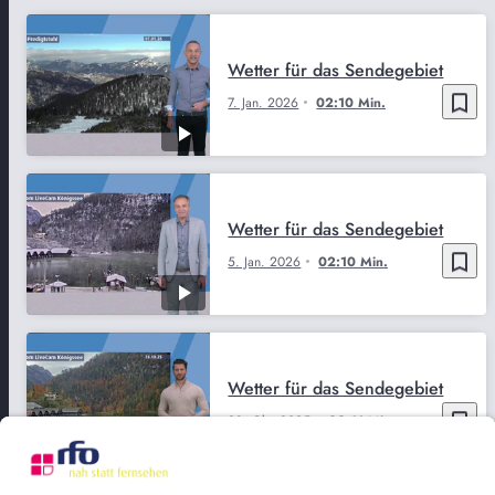
Wetter für das Sendegebiet
bookmark_border
7. Jan. 2026
02:10 Min.
Wetter für das Sendegebiet
bookmark_border
5. Jan. 2026
02:10 Min.
Wetter für das Sendegebiet
bookmark_border
28. Okt. 2025
02:11 Min.