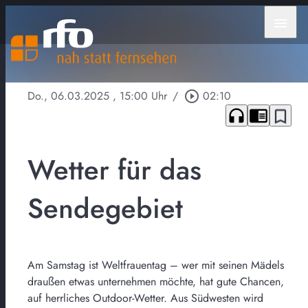
menu
Do., 06.03.2025
, 15:00 Uhr
/
play_circle_outline
02:10
headphones
chrome_reader_mode
bookmark_border
Wetter für das
Sendegebiet
Am Samstag ist Weltfrauentag – wer mit seinen Mädels
draußen etwas unternehmen möchte, hat gute Chancen,
auf herrliches Outdoor-Wetter. Aus Südwesten wird