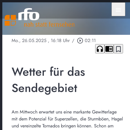
menu
Mo., 26.05.2025
, 16:18 Uhr
/
play_circle_outline
02:11
headphones
chrome_reader_mode
bookmark_border
Wetter für das
Sendegebiet
Am Mittwoch erwartet uns eine markante Gewitterlage
mit dem Potenzial für Superzellen, die Sturmböen, Hagel
und vereinzelte Tornados bringen können. Schon am