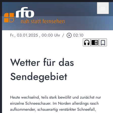
menu
Fr., 03.01.2025
, 00:00 Uhr
/
play_circle_outline
02:10
headphones
chrome_reader_mode
bookmark_border
Wetter für das
Sendegebiet
Heute wechselnd, teils stark bewölkt und zunächst nur
einzelne Schneeschauer. Im Norden allerdings rasch
aufkommender, schauerartig verstärkter Schneefall,