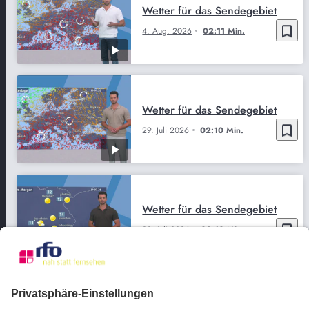
Wetter für das Sendegebiet
bookmark_border
4. Aug. 2026
02:11 Min.
Wetter für das Sendegebiet
bookmark_border
29. Juli 2026
02:10 Min.
Wetter für das Sendegebiet
bookmark_border
28. Juli 2026
02:10 Min.
Wetter für das Sendegebiet