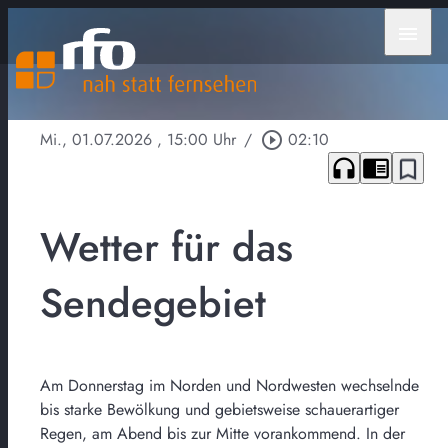
menu
Mi., 01.07.2026
, 15:00 Uhr
/
play_circle_outline
02:10
headphones
chrome_reader_mode
bookmark_border
Wetter für das
Sendegebiet
Am Donnerstag im Norden und Nordwesten wechselnde
bis starke Bewölkung und gebietsweise schauerartiger
Regen, am Abend bis zur Mitte vorankommend. In der