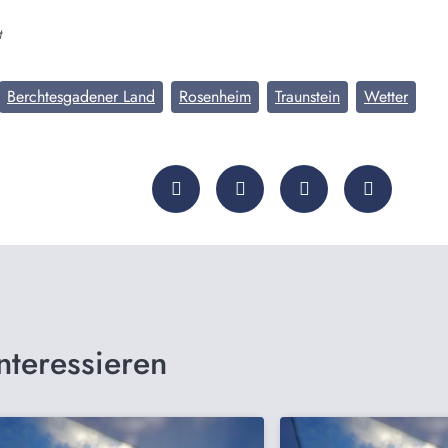
t
Berchtesgadener Land
Rosenheim
Traunstein
Wetter
nteressieren