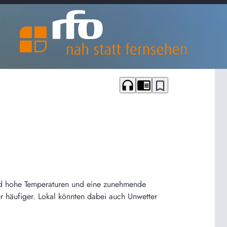
headphones
chrome_reader_mode
bookmark_border
end hohe Temperaturen und eine zunehmende
r häufiger. Lokal könnten dabei auch Unwetter