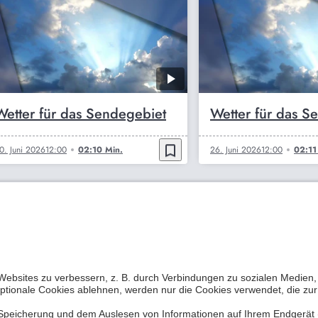
Wetter für das Sendegebiet
Wetter für das S
bookmark_border
0. Juni 2026
12:00
02:10 Min.
26. Juni 2026
12:00
02:11