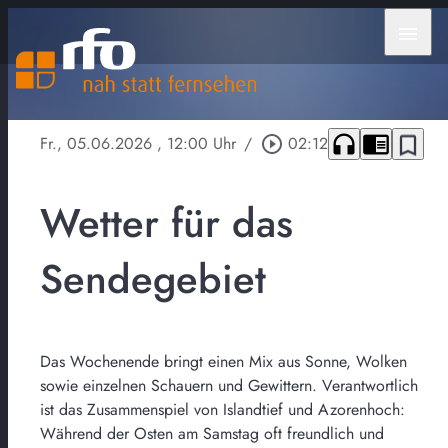
menu
headphones
chrome_reader_mode
bookmark_border
Fr., 05.06.2026
, 12:00 Uhr
/
play_circle_outline
02:12
Wetter für das
Sendegebiet
Das Wochenende bringt einen Mix aus Sonne, Wolken
sowie einzelnen Schauern und Gewittern. Verantwortlich
ist das Zusammenspiel von Islandtief und Azorenhoch:
Während der Osten am Samstag oft freundlich und