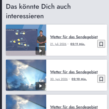
Das könnte Dich auch
interessieren
Wetter für das Sendegebiet
bookmark_border
21. Juli 2026
02:11 Min.
Wetter für das Sendegebiet
bookmark_border
30. Juni 2026
02:10 Min.
Wetter für das Sendegebiet