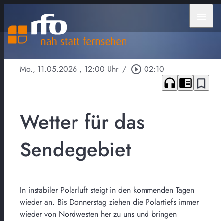
menu
Mo., 11.05.2026
, 12:00 Uhr
/
play_circle_outline
02:10
headphones
chrome_reader_mode
bookmark_border
Wetter für das
Sendegebiet
In instabiler Polarluft steigt in den kommenden Tagen
wieder an. Bis Donnerstag ziehen die Polartiefs immer
wieder von Nordwesten her zu uns und bringen