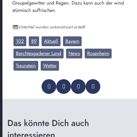
Graupelgewitter und Regen. Dazu kann auch der wind
stürmisch auffrischen.
Untertitel wurden automatisiert erstellt
102
89
Aktuell
Bayern
Berchtesgadener Land
News
Rosenheim
Traunstein
Wetter
Das könnte Dich auch
interessieren