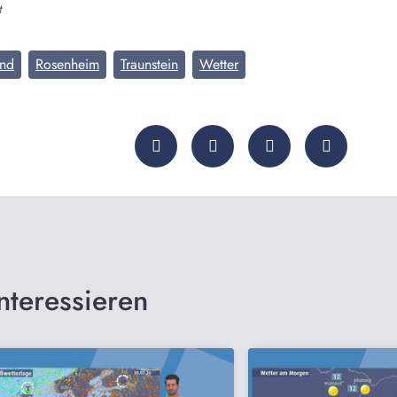
t
and
Rosenheim
Traunstein
Wetter
nteressieren