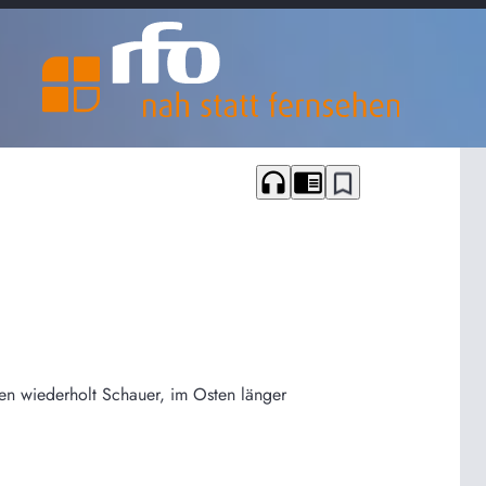
headphones
chrome_reader_mode
bookmark_border
den wiederholt Schauer, im Osten länger