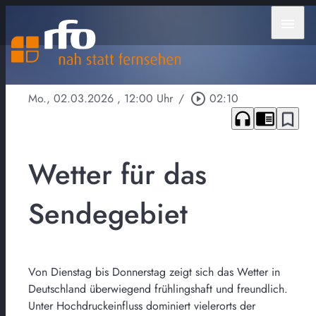
menu
Mo., 02.03.2026
, 12:00 Uhr
/
play_circle_outline
02:10
headphones
chrome_reader_mode
bookmark_border
Wetter für das
Sendegebiet
Von Dienstag bis Donnerstag zeigt sich das Wetter in
Deutschland überwiegend frühlingshaft und freundlich.
Unter Hochdruckeinfluss dominiert vielerorts der