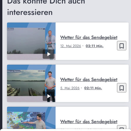
Das könnte Dich auch
interessieren
Wetter für das Sendegebiet
bookmark_border
12. Mai 2026
02:11 Min.
Wetter für das Sendegebiet
bookmark_border
5. Mai 2026
02:11 Min.
Wetter für das Sendegebiet
bookmark_border
28. Apr. 2026
02:11 Min.