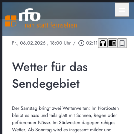
menu
headphones
chrome_reader_mode
bookmark_border
Fr., 06.02.2026
, 18:00 Uhr
/
play_circle_outline
02:11
Wetter für das
Sendegebiet
Der Samstag bringt zwei Wetterwelten: Im Nordosten
bleibt es nass und teils glatt mit Schnee, Regen oder
gefrierender Nässe. Im Südwesten dagegen ruhiges
Wetter. Ab Sonntag wird es insgesamt milder und