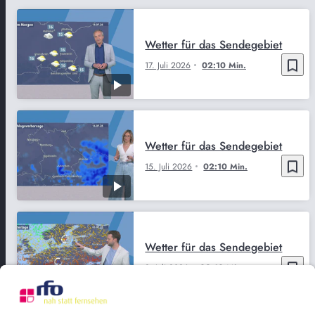
Wetter für das Sendegebiet
bookmark_border
17. Juli 2026
02:10 Min.
Wetter für das Sendegebiet
bookmark_border
15. Juli 2026
02:10 Min.
Wetter für das Sendegebiet
bookmark_border
2. Juli 2026
02:10 Min.