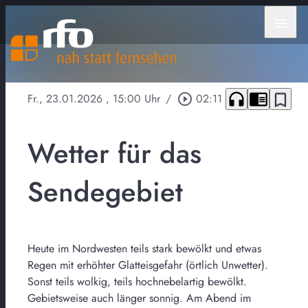
menu
headphones
chrome_reader_mode
bookmark_border
Fr., 23.01.2026
, 15:00 Uhr
/
play_circle_outline
02:11
Wetter für das
Sendegebiet
Heute im Nordwesten teils stark bewölkt und etwas
Regen mit erhöhter Glatteisgefahr (örtlich Unwetter).
Sonst teils wolkig, teils hochnebelartig bewölkt.
Gebietsweise auch länger sonnig. Am Abend im