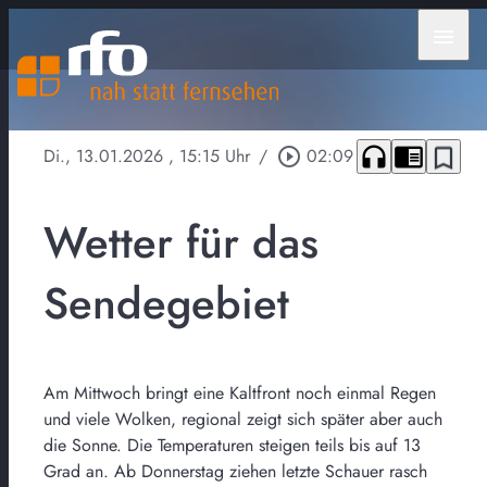
menu
headphones
chrome_reader_mode
bookmark_border
Di., 13.01.2026
, 15:15 Uhr
/
play_circle_outline
02:09
Wetter für das
Sendegebiet
Am Mittwoch bringt eine Kaltfront noch einmal Regen
und viele Wolken, regional zeigt sich später aber auch
die Sonne. Die Temperaturen steigen teils bis auf 13
Grad an. Ab Donnerstag ziehen letzte Schauer rasch