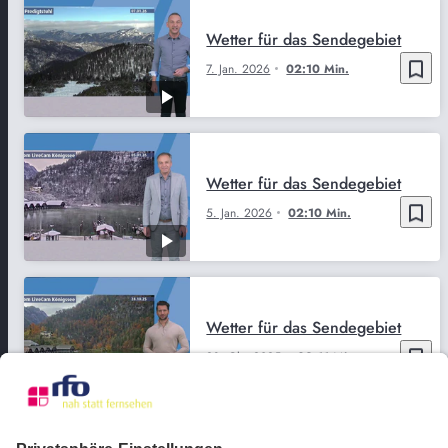
Wetter für das Sendegebiet
bookmark_border
7. Jan. 2026
02:10 Min.
Wetter für das Sendegebiet
bookmark_border
5. Jan. 2026
02:10 Min.
Wetter für das Sendegebiet
bookmark_border
28. Okt. 2025
02:11 Min.