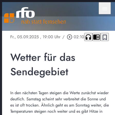
menu
headphones
chrome_reader_mode
bookmark_border
Fr., 05.09.2025
, 19:00 Uhr
/
play_circle_outline
02:10
Wetter für das
Sendegebiet
In den nächsten Tagen steigen die Werte zunächst wieder
deutlich. Samstag scheint sehr verbreitet die Sonne und
es ist oft trocken. Ähnlich geht es am Sonntag weiter, die
Temperaturen steigen noch weiter und es gibt Hitze in