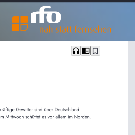
headphones
chrome_reader_mode
bookmark_border
 kräftige Gewitter sind über Deutschland
m Mittwoch schüttet es vor allem im Norden.