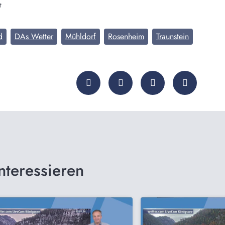
t
d
DAs Wetter
Mühldorf
Rosenheim
Traunstein
nteressieren