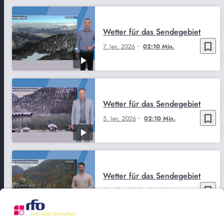
Wetter für das Sendegebiet
bookmark_border
7. Jan. 2026
02:10 Min.
Wetter für das Sendegebiet
bookmark_border
5. Jan. 2026
02:10 Min.
Wetter für das Sendegebiet
bookmark_border
28. Okt. 2025
02:11 Min.