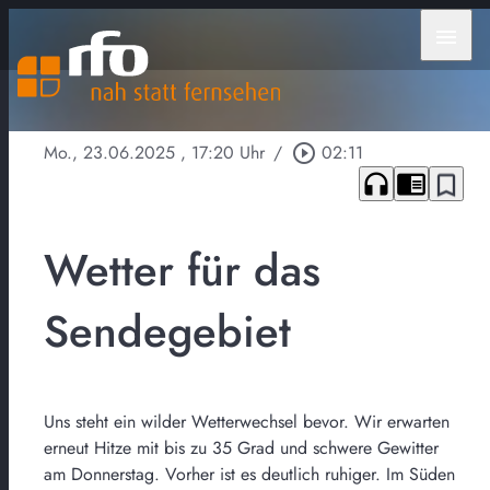
menu
Mo., 23.06.2025
, 17:20 Uhr
/
play_circle_outline
02:11
headphones
chrome_reader_mode
bookmark_border
Wetter für das
Sendegebiet
Uns steht ein wilder Wetterwechsel bevor. Wir erwarten
erneut Hitze mit bis zu 35 Grad und schwere Gewitter
am Donnerstag. Vorher ist es deutlich ruhiger. Im Süden