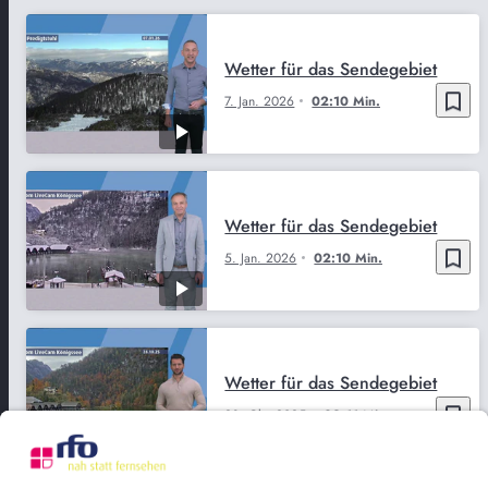
Wetter für das Sendegebiet
bookmark_border
7. Jan. 2026
02:10 Min.
Wetter für das Sendegebiet
bookmark_border
5. Jan. 2026
02:10 Min.
Wetter für das Sendegebiet
bookmark_border
28. Okt. 2025
02:11 Min.