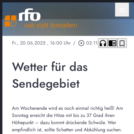
menu
headphones
chrome_reader_mode
bookmark_border
Fr., 20.06.2025
, 16:00 Uhr
/
play_circle_outline
02:11
Wetter für das
Sendegebiet
Am Wochenende wird es noch einmal richtig heiß! Am
Sonntag erreicht die Hitze mit bis zu 37 Grad ihren
Höhepunkt – dazu kommt drückende Schwüle. Wer
empfindlich ist, sollte Schatten und Abkühlung suchen.