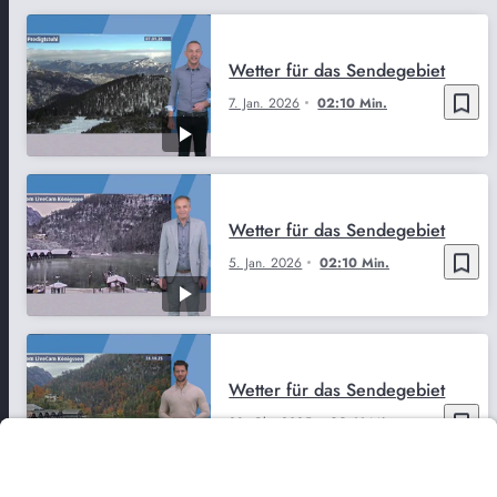
Wetter für das Sendegebiet
bookmark_border
7. Jan. 2026
02:10 Min.
Wetter für das Sendegebiet
bookmark_border
5. Jan. 2026
02:10 Min.
Wetter für das Sendegebiet
bookmark_border
28. Okt. 2025
02:11 Min.