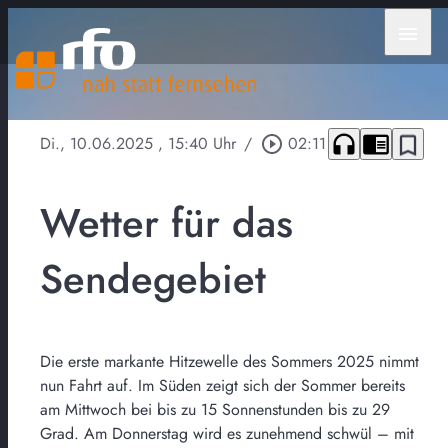
menu
headphones
chrome_reader_mode
bookmark_border
Di., 10.06.2025
, 15:40 Uhr
/
play_circle_outline
02:11
Wetter für das
Sendegebiet
Die erste markante Hitzewelle des Sommers 2025 nimmt
nun Fahrt auf. Im Süden zeigt sich der Sommer bereits
am Mittwoch bei bis zu 15 Sonnenstunden bis zu 29
Grad. Am Donnerstag wird es zunehmend schwül – mit