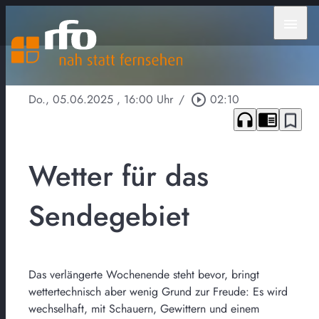
menu
Do., 05.06.2025
, 16:00 Uhr
/
play_circle_outline
02:10
headphones
chrome_reader_mode
bookmark_border
Wetter für das
Sendegebiet
Das verlängerte Wochenende steht bevor, bringt
wettertechnisch aber wenig Grund zur Freude: Es wird
wechselhaft, mit Schauern, Gewittern und einem