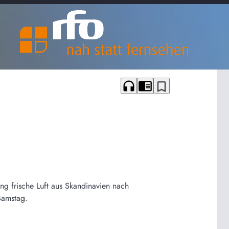
headphones
chrome_reader_mode
bookmark_border
g frische Luft aus Skandinavien nach
Samstag.