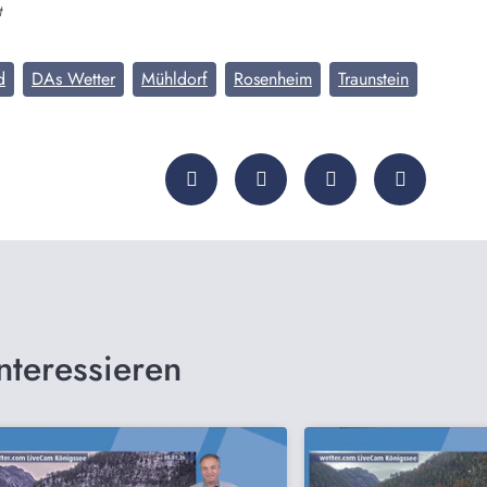
t
d
DAs Wetter
Mühldorf
Rosenheim
Traunstein
nteressieren