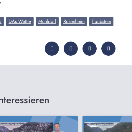
t
d
DAs Wetter
Mühldorf
Rosenheim
Traubstein
nteressieren