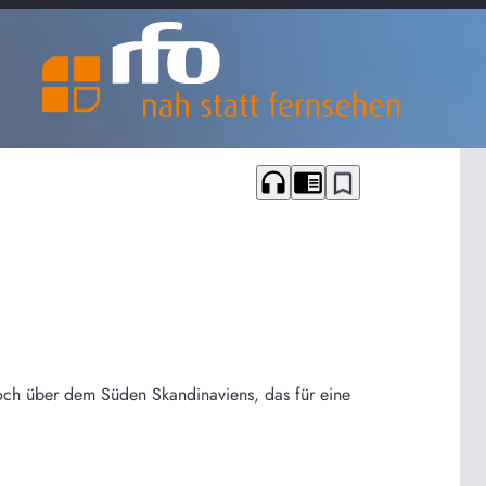
headphones
chrome_reader_mode
bookmark_border
och über dem Süden Skandinaviens, das für eine