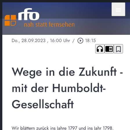
menu
Do., 28.09.2023
, 16:00 Uhr
/
play_circle_outline
18:15
headphones
chrome_reader_mode
bookmark_border
Wege in die Zukunft -
mit der Humboldt-
Gesellschaft
Wir blättern zurück ins Jahre 1797 und ins Jahr 1798.