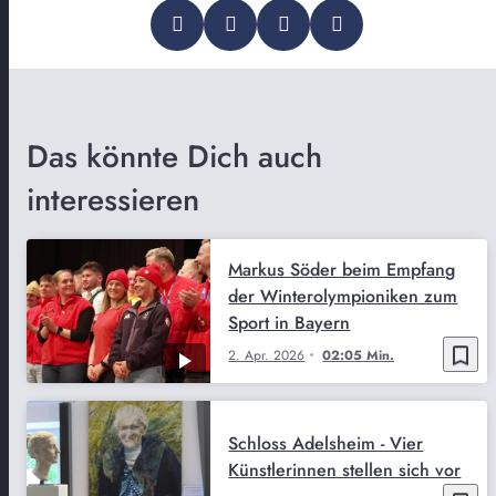
Das könnte Dich auch
interessieren
Markus Söder beim Empfang
der Winterolympioniken zum
Sport in Bayern
bookmark_border
2. Apr. 2026
02:05 Min.
Schloss Adelsheim - Vier
Künstlerinnen stellen sich vor