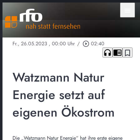
menu
Fr., 26.05.2023
, 00:00 Uhr
/
play_circle_outline
02:40
headphones
chrome_reader_mode
bookmark_border
Watzmann Natur
Energie setzt auf
eigenen Ökostrom
Die „Watzmann Natur Energie“ hat ihre erste eigene