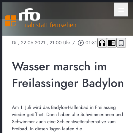
menu
headphones
chrome_reader_mode
bookmark_border
Di., 22.06.2021
, 21:00 Uhr
/
play_circle_outline
01:31
Wasser marsch im
Freilassinger Badylon
Am 1. Juli wird das Badylon-Hallenbad in Freilassing
wieder geöffnet. Dann haben alle Schwimmerinnen und
Schwimmer auch eine Schlechtwetteralternative zum
Freibad. In diesen Tagen laufen die