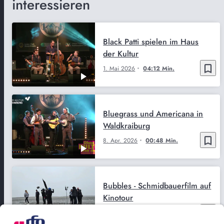
interessieren
Black Patti spielen im Haus
der Kultur
bookmark_border
1. Mai 2026
04:12 Min.
Bluegrass und Americana in
Waldkraiburg
bookmark_border
8. Apr. 2026
00:48 Min.
Bubbles - Schmidbauerfilm auf
Kinotour
bookmark_border
17. Nov. 2025
05:05 Min.