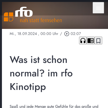
menu
Mi., 18.09.2024
, 00:00 Uhr
/
play_circle_outline
02:07
headphones
chrome_reader_mode
bookmark_border
Was ist schon
normal? im rfo
Kinotipp
Spaß und jede Menge gute Gefühle für das große und