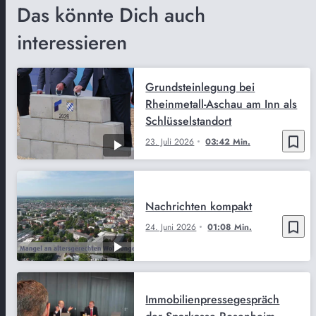
Das könnte Dich auch
interessieren
Grundsteinlegung bei
Rheinmetall-Aschau am Inn als
Schlüsselstandort
bookmark_border
23. Juli 2026
03:42 Min.
Nachrichten kompakt
bookmark_border
24. Juni 2026
01:08 Min.
Immobilienpressegespräch