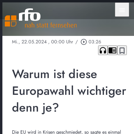
menu
Mi., 22.05.2024
, 00:00 Uhr
/
play_circle_outline
03:26
headphones
chrome_reader_mode
bookmark_border
Warum ist diese
Europawahl wichtiger
denn je?
Die EU wird in Krisen geschmiedet, so sagte es einmal