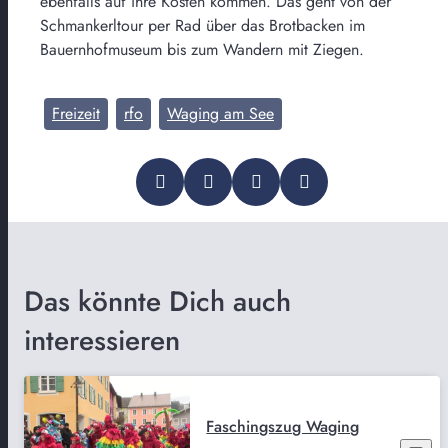
ebenfalls auf ihre Kosten kommen. Das geht von der
Schmankerltour per Rad über das Brotbacken im
Bauernhofmuseum bis zum Wandern mit Ziegen.
Freizeit
rfo
Waging am See
Das könnte Dich auch
interessieren
Faschingszug Waging