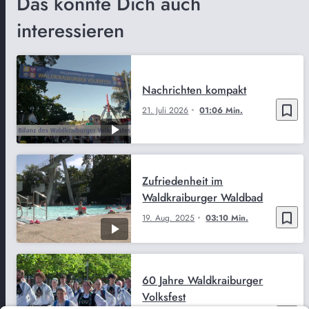
Das könnte Dich auch
interessieren
Nachrichten kompakt
bookmark_border
21. Juli 2026
01:06 Min.
Zufriedenheit im
Waldkraiburger Waldbad
bookmark_border
19. Aug. 2025
03:10 Min.
60 Jahre Waldkraiburger
Volksfest