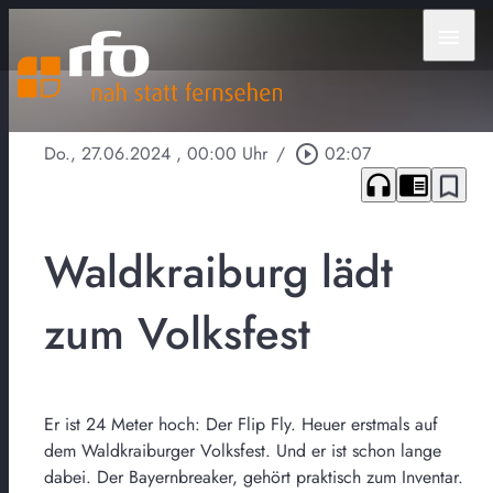
menu
Do., 27.06.2024
, 00:00 Uhr
/
play_circle_outline
02:07
headphones
chrome_reader_mode
bookmark_border
Waldkraiburg lädt
zum Volksfest
Er ist 24 Meter hoch: Der Flip Fly. Heuer erstmals auf
dem Waldkraiburger Volksfest. Und er ist schon lange
dabei. Der Bayernbreaker, gehört praktisch zum Inventar.