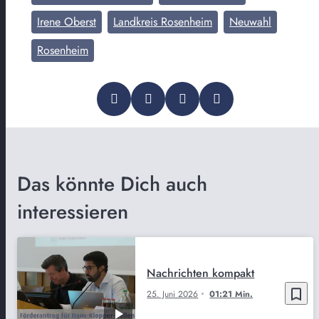
Irene Oberst
Landkreis Rosenheim
Neuwahl
Rosenheim
Das könnte Dich auch
interessieren
Nachrichten kompakt
bookmark_border
25. Juni 2026
01:21 Min.