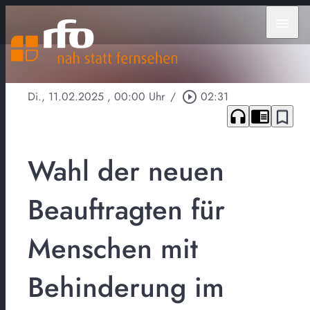
menu
Di., 11.02.2025
, 00:00 Uhr
/
play_circle_outline
02:31
headphones
chrome_reader_mode
bookmark_border
Wahl der neuen
Beauftragten für
Menschen mit
Behinderung im