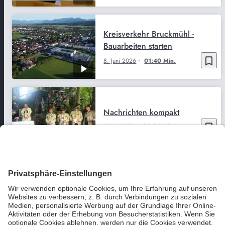
Kreisverkehr Bruckmühl -
Bauarbeiten starten
bookmark_border
8. Juni 2026
01:40 Min.
Nachrichten kompakt
bookmark_border
1. Juni 2026
01:24 Min.
Schalte zu Betriebsratswahlen
bei der DGB
bookmark_border
27. März 2026
03:49 Min.