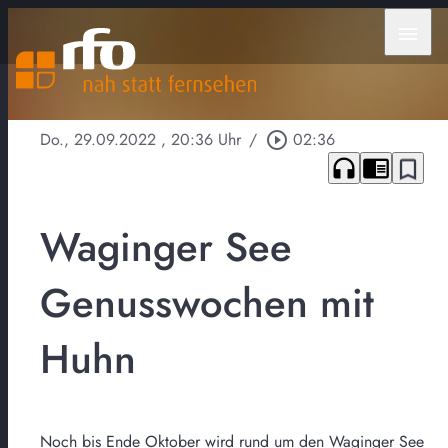
menu
Do., 29.09.2022
, 20:36 Uhr
/
play_circle_outline
02:36
headphones
chrome_reader_mode
bookmark_border
Waginger See
Genusswochen mit
Huhn
Noch bis Ende Oktober wird rund um den Waginger See