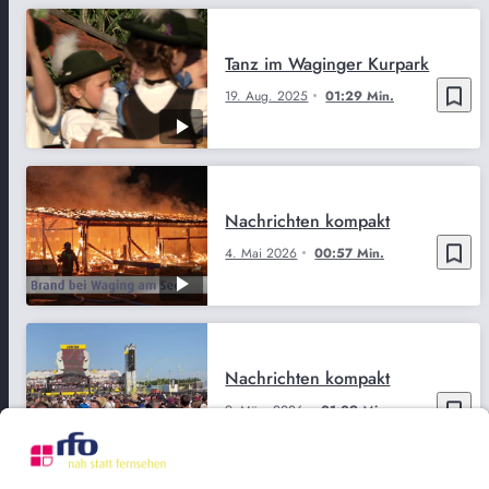
Tanz im Waginger Kurpark
bookmark_border
19. Aug. 2025
01:29 Min.
Nachrichten kompakt
bookmark_border
4. Mai 2026
00:57 Min.
Nachrichten kompakt
bookmark_border
9. März 2026
01:09 Min.