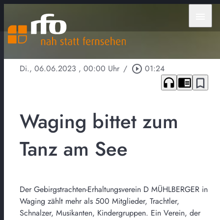
menu
Di., 06.06.2023
, 00:00 Uhr
/
play_circle_outline
01:24
headphones
chrome_reader_mode
bookmark_border
Waging bittet zum
Tanz am See
Der Gebirgstrachten-Erhaltungsverein D MÜHLBERGER in
Waging zählt mehr als 500 Mitglieder, Trachtler,
Schnalzer, Musikanten, Kindergruppen. Ein Verein, der