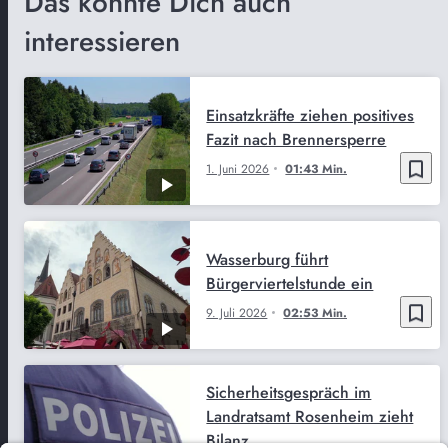
Das könnte Dich auch
interessieren
Einsatzkräfte ziehen positives
Fazit nach Brennersperre
bookmark_border
1. Juni 2026
01:43 Min.
Wasserburg führt
Bürgerviertelstunde ein
bookmark_border
9. Juli 2026
02:53 Min.
Sicherheitsgespräch im
Landratsamt Rosenheim zieht
Bilanz