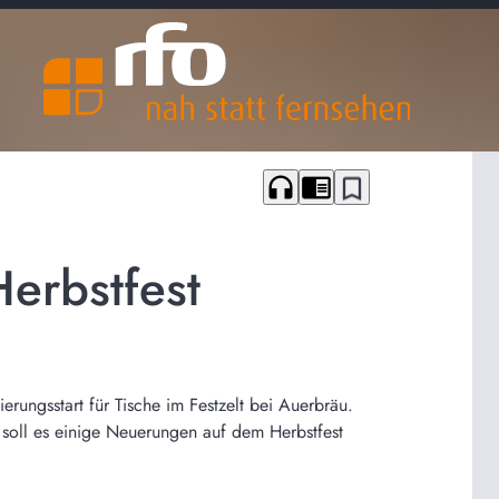
headphones
chrome_reader_mode
bookmark_border
erbstfest
ungsstart für Tische im Festzelt bei Auerbräu.
soll es einige Neuerungen auf dem Herbstfest