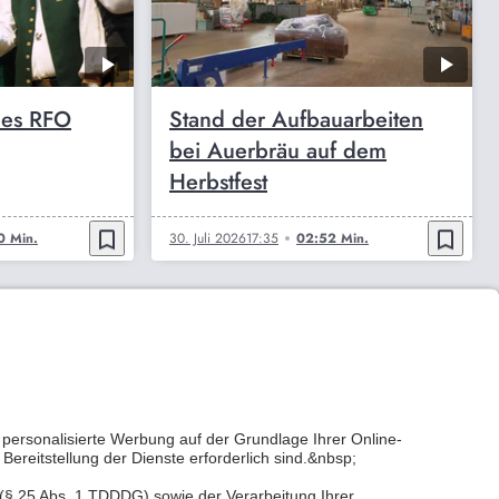
des RFO
Stand der Aufbauarbeiten
bei Auerbräu auf dem
Herbstfest
bookmark_border
bookmark_border
0 Min.
30. Juli 2026
17:35
02:52 Min.