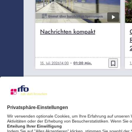
Nachrichten kompakt
bookmark_border
15. Juli 2026
14:00
01:20 Min.
1