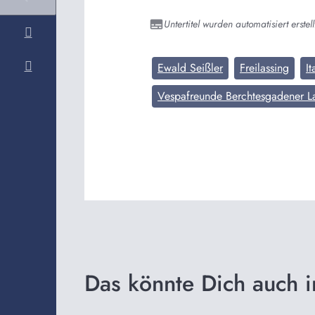
Untertitel wurden automatisiert erstell
Ewald Seißler
Freilassing
It
Vespafreunde Berchtesgadener L
Das könnte Dich auch i