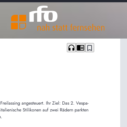
headphones
chrome_reader_mode
bookmark_border
eilassing angesteuert. Ihr Ziel: Das 2. Vespa-
alienische Stilikonen auf zwei Rädern parkten
n.