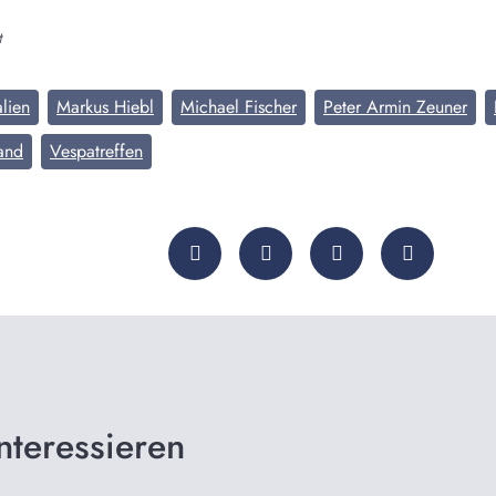
t
alien
Markus Hiebl
Michael Fischer
Peter Armin Zeuner
and
Vespatreffen
nteressieren