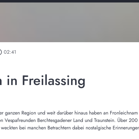
outline
02:41
 in Freilassing
r ganzen Region und weit darüber hinaus haben an Fronleichnam Fr
en Vespafreunden Berchtesgadener Land und Traunstein. Über 200 it
d weckten bei manchen Betrachtern dabei nostalgische Erinnerunge