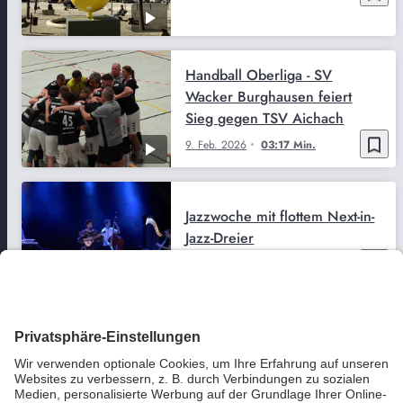
Handball Oberliga - SV
Wacker Burghausen feiert
Sieg gegen TSV Aichach
bookmark_border
9. Feb. 2026
03:17 Min.
Jazzwoche mit flottem Next-in-
Jazz-Dreier
bookmark_border
5. Feb. 2026
01:27 Min.
Verkehrsfreigabe der B299
bei Garching
bookmark_border
6. Aug. 2026
02:36 Min.