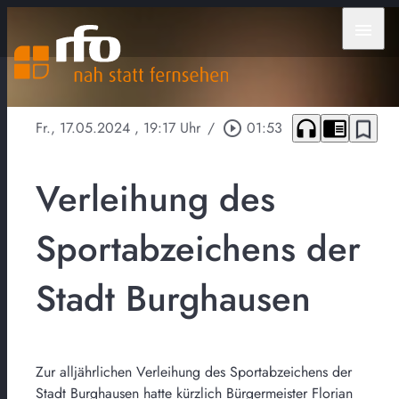
menu
headphones
chrome_reader_mode
bookmark_border
Fr., 17.05.2024
, 19:17 Uhr
/
play_circle_outline
01:53
Verleihung des
Sportabzeichens der
Stadt Burghausen
Zur alljährlichen Verleihung des Sportabzeichens der
Stadt Burghausen hatte kürzlich Bürgermeister Florian