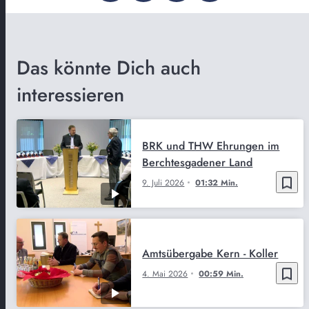
Das könnte Dich auch
interessieren
BRK und THW Ehrungen im
Berchtesgadener Land
bookmark_border
9. Juli 2026
01:32 Min.
Amtsübergabe Kern - Koller
bookmark_border
4. Mai 2026
00:59 Min.