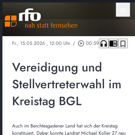
menu
headphones
chrome_reader_mode
bookmark_border
Fr., 15.05.2026
, 12:00 Uhr
/
play_circle_outline
00:59
Vereidigung und
Stellvertreterwahl im
Kreistag BGL
Auch im Berchtesgadener Land hat sich der Kreistag
konstituiert. Dabei konnte Landrat Michael Koller 27 neu