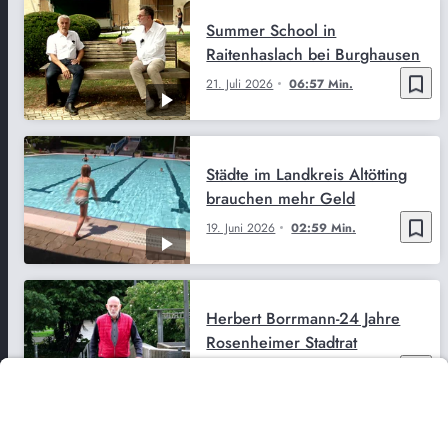
Summer School in
Raitenhaslach bei Burghausen
bookmark_border
21. Juli 2026
06:57 Min.
Städte im Landkreis Altötting
brauchen mehr Geld
bookmark_border
19. Juni 2026
02:59 Min.
Herbert Borrmann-24 Jahre
Rosenheimer Stadtrat
bookmark_border
11. Juni 2026
04:15 Min.