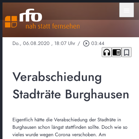
menu
Do., 06.08.2020
, 18:07 Uhr
/
play_circle_outline
03:44
headphones
chrome_reader_mode
bookmark_border
Verabschiedung
Stadträte Burghausen
Eigentlich hätte die Verabschiedung der Stadträte in
Burghausen schon längst stattfinden sollte. Doch wie so
vieles wurde wegen Corona verschoben. Am