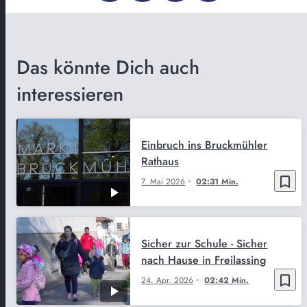
Das könnte Dich auch
interessieren
Einbruch ins Bruckmühler
Rathaus
bookmark_border
7. Mai 2026
02:31 Min.
Sicher zur Schule - Sicher
nach Hause in Freilassing
bookmark_border
24. Apr. 2026
02:42 Min.