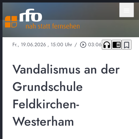
menu
headphones
chrome_reader_mode
bookmark_border
Fr., 19.06.2026
, 15:00 Uhr
/
play_circle_outline
03:06
Vandalismus an der
Grundschule
Feldkirchen-
Westerham